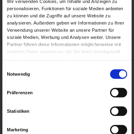
Wir verwenden Cookies, um Inhalte und Anzeigen zu
sichere Bereiche der Webseite
personalisieren, Funktionen für soziale Medien anbieten
ermöglichen. Die Webseite kann ohne
zu können und die Zugriffe auf unsere Website zu
diese Cookies nicht richtig
analysieren. Außerdem geben wir Informationen zu Ihrer
funktionieren.
Verwendung unserer Website an unsere Partner für
soziale Medien, Werbung und Analysen weiter. Unsere
Maximale
Partner führen diese Informationen möglicherweise mit
Name
Anbieter
Zweck
Speicherdauer
weiteren Daten zusammen, die Sie ihnen bereitgestellt
Cookie
Cookie
Speichert den
1 Jahr
haben oder die sie im Rahmen Ihrer Nutzung der Dienste
gesammelt haben.
Consent
bot
Zustimmungsst
Einwilligungsauswahl
atus des
Notwendig
Benutzers für
Cookies auf
Präferenzen
der aktuellen
Domäne.
Statistiken
PHPSES
www.za
Behält die
7
SID
hn-
Zustände des
Tage
missling
Benutzers bei
Marketing